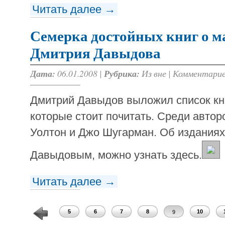
Читать далее →
Семерка достойных книг о м
Дмитрия Давыдова
Дата:
06.01.2008 |
Рубрика:
Из вне
|
Комментарие
Дмитрий Давыдов выложил список кни
которые стоит почитать. Среди автор
Уолтон и Джо Шугарман. Об издания
Давыдовым, можно узнать здесь.
Читать далее →
3
4
5
6
7
8
10
9