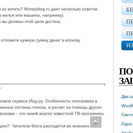
Б
 их копить? Moneyblog.ru дает несколько советов:
а жилья или машины, например).
П
 вы должны этой цели достичь.
П
 отложите нужную сумму денег в копилку
И
ПО
ЗА
т
Два ш
сковом сервисе Ищу.ру. Особенность поисковика в
WordP
ованные системы поиска, а расчет на помощь других
исковик – это некий аналог известной ТВ-программы.
Светл
Одна 
рен? Читатели блога расходятся во мнениях.
Удобн