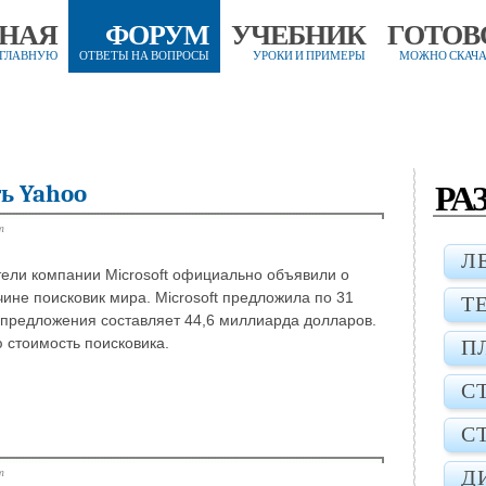
ВНАЯ
ФОРУМ
УЧЕБНИК
ГОТОВ
 ГЛАВНУЮ
ОТВЕТЫ НА ВОПРОСЫ
УРОКИ И ПРИМЕРЫ
МОЖНО СКАЧА
РА
ть Yahoo
т
Л
тели компании Microsoft официально объявили о
чине поисковик мира. Microsoft предложила по 31
Т
 предложения составляет 44,6 миллиарда долларов.
 стоимость поисковика.
П
С
С
т
Д