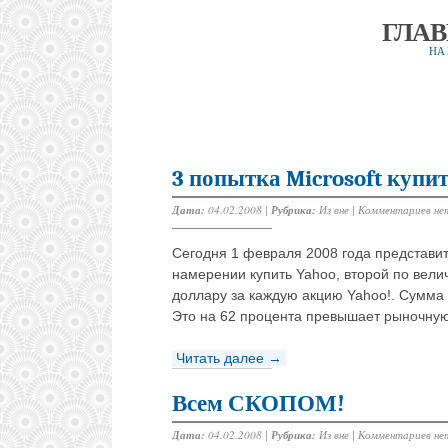
ГЛА
НА
3 попытка Microsoft купи
Дата:
04.02.2008 |
Рубрика:
Из вне
|
Комментариев не
Сегодня 1 февраля 2008 года представи
намерении купить Yahoo, второй по вели
доллару за каждую акцию Yahoo!. Сумма
Это на 62 процента превышает рыночную
Читать далее →
Всем СКОПОМ!
Дата:
04.02.2008 |
Рубрика:
Из вне
|
Комментариев не