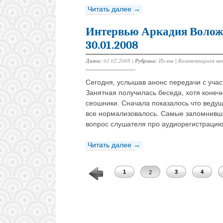
Читать далее →
Интервью Аркадия Волож
30.01.2008
Дата:
01.02.2008 |
Рубрика:
Из вне
|
Комментариев не
Cегодня, услышав анонс передачи с уча
Занятная получилась беседа, хотя конеч
сеошники. Сначала показалось что ведущ
все нормализовалось. Самые запомнивши
вопрос слушателя про аудиорегистрацию 
Читать далее →
1
3
4
2