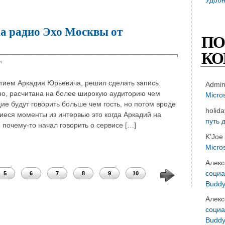
а радио Эхо Москвы от
ПО
КО
т
стием Аркадия Юрьевича, решил сделать запись.
Admi
но, расчитана на более широкую аудиторию чем
Micro
ие будут говорить больше чем гость, но потом вроде
holid
еся моменты из интервью это когда Аркадий на
путь 
почему-то начал говорить о сервисе […]
K'Joe
Micro
Алекс
социа
5
6
7
8
9
10
11
12
13
Buddy
Алекс
социа
Buddy