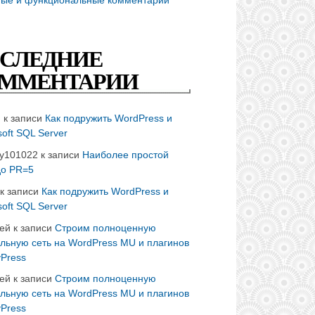
СЛЕДНИЕ
ММЕНТАРИИ
n
к записи
Как подружить WordPress и
soft SQL Server
ay101022
к записи
Наиболее простой
до PR=5
к записи
Как подружить WordPress и
soft SQL Server
ей
к записи
Строим полноценную
льную сеть на WordPress MU и плагинов
14
15
16
17
18
19
Press
ей
к записи
Строим полноценную
льную сеть на WordPress MU и плагинов
Press