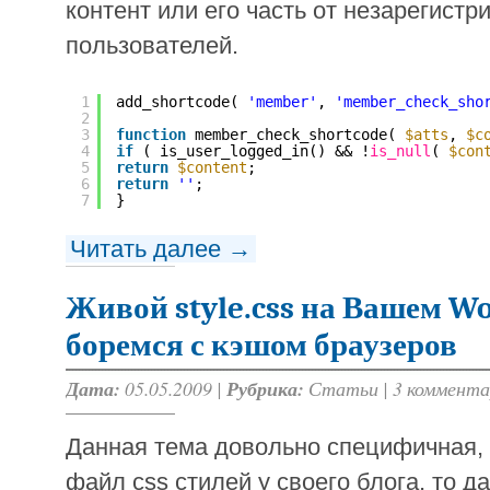
контент или его часть от незарегист
пользователей.
1
add_shortcode( 
'member'
, 
'member_check_sho
2
3
function
member_check_shortcode( 
$atts
, 
$c
4
if
( is_user_logged_in() && !
is_null
( 
$con
5
return
$content
;
6
return
''
;
7
}
Читать далее →
Живой style.css на Вашем Wo
боремся с кэшом браузеров
Дата:
05.05.2009 |
Рубрика:
Статьи
|
3 коммента
Данная тема довольно специфичная, 
файл css стилей у своего блога, то 