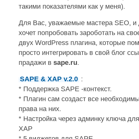
такими показателями как у меня).
Для Вас, уважаемые мастера SEO, и д
хочет попробовать зароботать на свое
двух WordPress плагина, которые пом
просто интегрировать в свой блог сс
прадажи в
sape.ru
.
SAPE & XAP v.2.0
:
* Поддержка SAPE -контекст.
* Плагин сам создаст все необходимы
права на них.
* Настройка через админку ключа дл
XAP
* 5 виджетов для SAPE