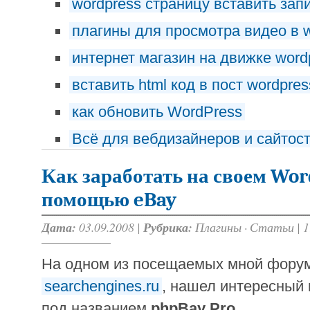
wordpress страницу вставить зап
плагины для просмотра видео в 
интернет магазин на движке word
вставить html код в пост wordpres
как обновить WordPress
Всё для вебдизайнеров и сайтос
Как заработать на своем Wor
помощью eBay
Дата:
03.09.2008 |
Рубрика:
Плагины
·
Статьи
|
1
На одном из посещаемых мной форумо
searchengines.ru
, нашел интересный 
под названием
phpBay Pro
.