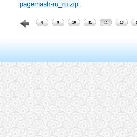
pagemash-ru_ru.zip
.
6
7
8
9
10
11
13
12