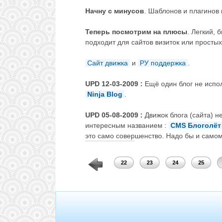
Начну с минусов
. Шаблонов и плагинов 
Теперь посмотрим на плюсы
. Легкий, 
подходит для сайтов визиток или простых
Сайт движка
и
РУ поддержка
.
UPD 12-03-2009 :
Ещё один блог не испо
Ninja Blog
.
UPD 05-08-2009 :
Движок блога (сайта) н
интересным названием :
CMS Блоголёт
это само совершенство. Надо бы и самом
18
19
20
21
22
23
24
25