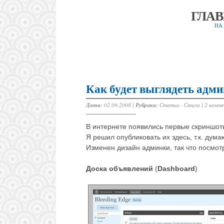
ГЛА
НА
Как будет выглядеть адми
Дата:
02.09.2008 |
Рубрика:
Статьи
·
Стили
|
2 комм
В интернете появились первые скриншот
Я решил опубликовать их здесь, т.к. дума
Изменен дизайн админки, так что посмотре
Доска объявлений
(
Dashboard
)