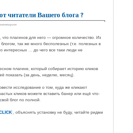
ют читатели Вашего блога ?
мментариев
, что плагинов для него — огромное количество. Из
блогом, так же много бесполезных (т.е. полезных в
го интересных … до чего все таки люди не
ресном плагине, который собирает историю кликов
ё показать (за день, неделю, месяц).
вести исследование о том, куда же кликают
частых кликов можете вставить банер или ещё что-
свой блог по полной.
CLICK
, объяснять установку не буду, читайте ридми