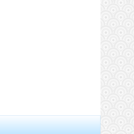
35
36
37
38
39
40
41