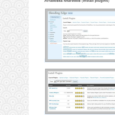
Установка плагинов
(
Install plugins
)