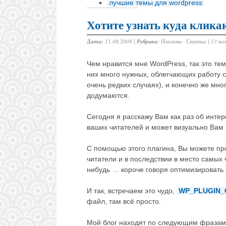
лучшие темы для wordpress
Хотите узнать куда клика
Дата:
11.08.2008 |
Рубрика:
Плагины
·
Статьи
|
13 ко
Чем нравится мне WordPress, так это тем
них много нужных, облегчающих работу с 
очень редких случаях), и конечно же мно
додумаются.
Сегодня я расскажу Вам как раз об инте
ваших читателей и может визуально Вам е
С помощью этого плагина, Вы можете про
читатели и в последствии в место самых 
нибудь … короче говоря оптимизировать 
И так, встречаем это чудо,
WP_PLUGIN_
файл, там всё просто.
Мой блог находят по следующим фразам