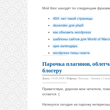
Мой блог находят по следующим фразам
404: нет такой страницы
dezender для php5
как обновить wordpress
шаблоны сайтов для World of Warcr
ajax календарь
wordpress темы газета
Парочка плагинов, облег
блогеру
Дата:
19.08.2008 |
Рубрика:
Плагины
·
Статьи
|
3 ком
Приветствую, дорогие мои читатели, пом
остается :(
Наткнулся сегодня на парочку интересных