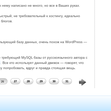
к нему написано не много, но все в Ваших руках.
быстрый, не требовательный к хостингу, идеально
 блогов.
льзующий базу данных, очень похож на WordPress —
е требующий MySQL базы от русскоязычного автора с
. Все кто использует данный движок — говорят, что
у попробовать, вдруг и правда стоящая вещь.
27
28
29
30
31
32
33
34
26