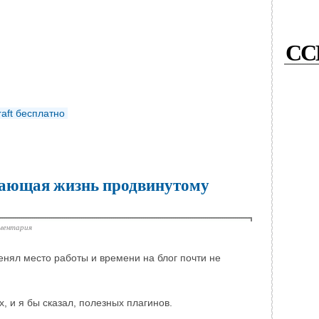
СС
aft бесплатно
чающая жизнь продвинутому
ментария
енял место работы и времени на блог почти не
, и я бы сказал, полезных плагинов.