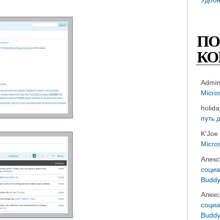
ПО
КО
Admi
Micro
holid
путь 
K'Joe
Micro
Алекс
социа
Buddy
Алекс
социа
Buddy