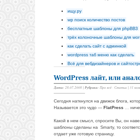
ищу.ру
wp поиск количество постов
бесплатные шаблоны для phpBB3
трёх колоночные шаблоны для wor
как сделать сайт с админкой
wordpress таб меню как сделать
Всё для вебдизайнеров и сайтост
WordPress лайт, или анал
Дата:
28.07.2008 |
Рубрика:
Про всё
·
Статьи
|
31 ко
Сегодня наткнулся на движок блога, кото
Называется это чудо —
FlatPress
… ничег
Какой в нем смысл, спросите Вы, он наве
шаблоны сделаны на Smarty, то соответ
отдает уже готовую страницу.