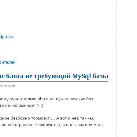
dpress
роителей
ог блога не требующий MySql базы
мментарий
рому нужен только php и не нужно никаких баз.
о не напоминает ? :)
рное безбожно тормозит … А вот и нет, так как
ственно страницы кешируются, и пользователям он