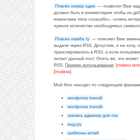
Плагин номер один
— позволит Вам зад
должно быть в комментарии чтобы он доб
коментами типа «спасибо», «очень интер
нужное количество необходимых символо
Плагин намба ту
— поможет Вам заменит
выдачи через RSS. Допустим, я не хочу, 
транслировалось в RSS, а если пользоват
читает данный пост. Опять же, это может
RSS.
Пример использования
:
[rssless t
[/rssless]
Мой блог находят по следующим фразам
wordpress translit
wordpress translit
скачать админку для css
ищу.ру
шаблоны китай