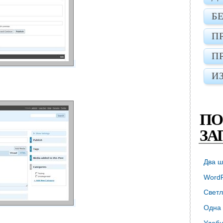
Б
П
П
И
ПО
ЗА
Два ш
WordP
Светл
Одна 
Удобн