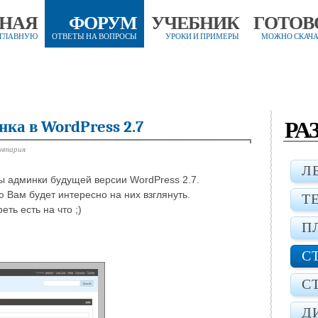
ВНАЯ
ФОРУМ
УЧЕБНИК
ГОТОВ
 ГЛАВНУЮ
ОТВЕТЫ НА ВОПРОСЫ
УРОКИ И ПРИМЕРЫ
МОЖНО СКАЧА
РА
нка в WordPress 2.7
ентария
Л
ы админки будущей версии WordPress 2.7.
ю Вам будет интересно на них взглянуть.
Т
ть есть на что ;)
П
С
С
Д