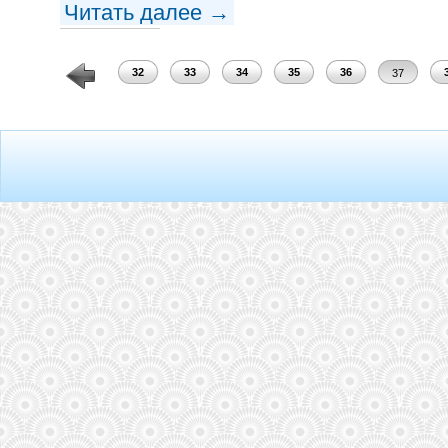
Читать далее →
30
31
32
33
34
35
36
37