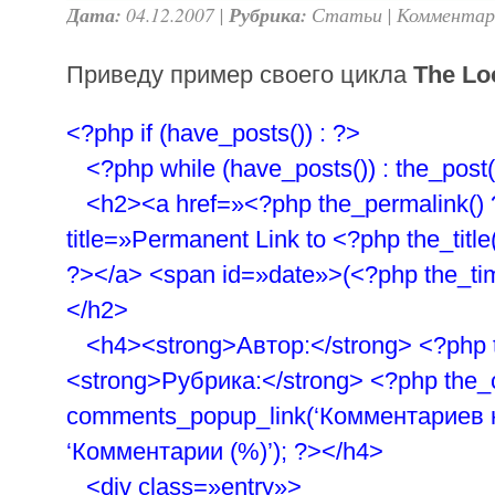
Дата:
04.12.2007 |
Рубрика:
Статьи
|
Комментар
Приведу пример своего цикла
The Lo
<?php if (have_posts()) : ?>
<?php while (have_posts()) : the_post(
<h2><a href=»<?php the_permalink() 
title=»Permanent Link to <?php the_title(
?></a> <span id=»date»>(<?php the_tim
</h2>
<h4><strong>Автор:</strong> <?php th
<strong>Рубрика:</strong> <?php the_ca
comments_popup_link(‘Комментариев н
‘Комментарии (%)’); ?></h4>
<div class=»entry»>