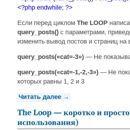
<?php endwhile; ?>
Если перед циклом
The LOOP
написа
query_posts()
с параметрами, привед
изменить вывод постов и страниц на
query_posts(«cat=-3»)
— Не показыват
query_posts(«cat=-1,-2,-3»)
— Не пока
которых равны 1, 2 и 3
Читать далее →
The Loop — коротко и прост
использования)