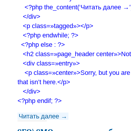
<?php the_content(‘Читать далее →’)
</div>
<p class=»tagged»></p>
<?php endwhile; ?>
<?php else : ?>
<h2 class=»page_header center»>Not
<div class=»entry»>
<p class=»center»>Sorry, but you are 
that isn’t here.</p>
</div>
<?php endif; ?>
Читать далее →