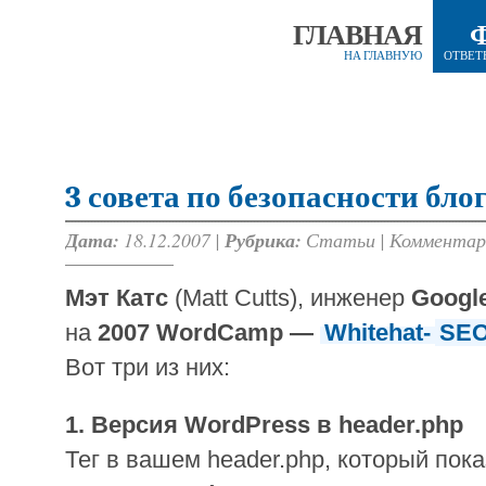
ГЛАВНАЯ
НА ГЛАВНУЮ
ОТВЕТ
3 совета по безопасности бло
Дата:
18.12.2007 |
Рубрика:
Статьи
|
Комментар
Мэт Катс
(Matt Cutts), инженер
Googl
на
2007 WordCamp —
Whitehat-
SE
Вот три из них:
1. Версия WordPress в header.php
Тег в вашем header.php, который по