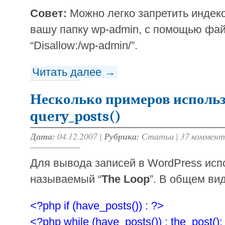
Совет:
Можно легко запретить индек
вашу папку wp-admin, с помощью файла
“Disallow:/wp-admin/”.
Читать далее →
Несколько примеров исполь
query_posts()
Дата:
04.12.2007 |
Рубрика:
Статьи
|
37 коммент
Для вывода записей в WordPress исп
называемый “
The Loop
”. В общем вид
<?php if (have_posts()) : ?>
<?php while (have_posts()) : the_post();