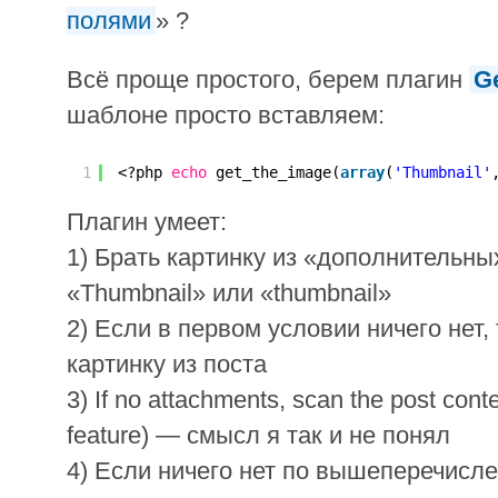
полями
» ?
Всё проще простого, берем плагин
Ge
шаблоне просто вставляем:
1
<?php 
echo
get_the_image(
array
(
'Thumbnail'
Плагин умеет:
1) Брать картинку из «дополнительны
«Thumbnail» или «thumbnail»
2) Если в первом условии ничего нет,
картинку из поста
3) If no attachments, scan the post cont
feature) — смысл я так и не понял
4) Если ничего нет по вышеперечисл