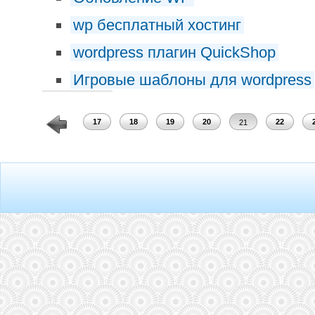
wp бесплатный хостинг
wordpress плагин QuickShop
Игровые шаблоны для wordpress
15
16
17
18
19
20
22
21