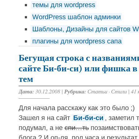
темы для wordpress
WordPress шаблон админки
Шаблоны, Дизайны для сайтов 
плагины для wordpress сапа
Бегущая строка с названиями
сайте Би-би-си) или фишка в
тем
Дата:
30.12.2008 |
Рубрика:
Статьи
·
Стили
|
41
Для начала расскажу как это было ;)
Зашел я на сайт
Би-би-си
, заметил 
подумал, а не
спи…ть
позаимствовать
блога ? И оп-ля, пол часа и результа