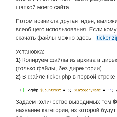
шапкой моего сайта.
Потом возникла другая идея, выложи
всеобщего использования. Если кому-
скачать файлы можно здесь:
ticker.zi
Установка:
1)
Копируем файлы из архива в дире
(только файлы, без директории)
2)
В файле ticker.php в первой строке 
1
<?php 
$CountPost
= 5; 
$CategoryName
= 
''
; 
Задаем количество выводимых тем
$
название категории, из которой будут