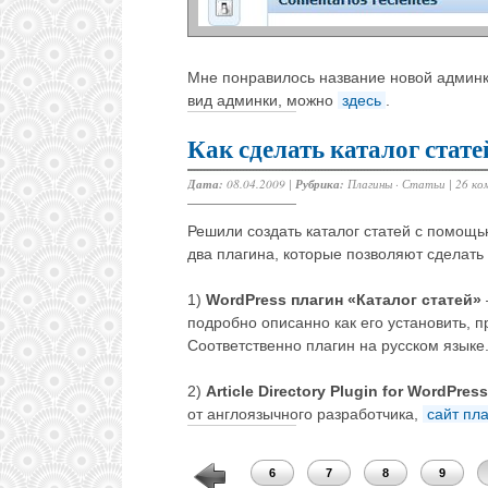
Мне понравилось название новой админ
вид админки, можно
здесь
.
Как сделать каталог стат
Дата:
08.04.2009 |
Рубрика:
Плагины
·
Статьи
|
26 ко
Решили создать каталог статей с помощ
два плагина, которые позволяют сделать 
1)
WordPress плагин «Каталог статей»
подробно описанно как его установить,
Соответственно плагин на русском языке
2)
Article Directory Plugin for WordPress
от англоязычного разработчика,
сайт пл
2
3
4
5
6
7
8
9