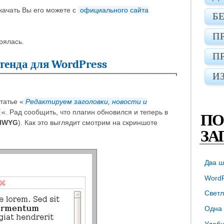
качать Вы его можете с
официального сайта
Б
П
рялась.
П
тенда для WordPress
И
татье «
Редактируем заголовки, новости и
«. Рад сообщить, что плагин обновился и теперь в
ПО
IWYG
). Как это выглядит смотрим на скриншоте
ЗА
Два ш
WordP
Светл
Одна 
Удобн