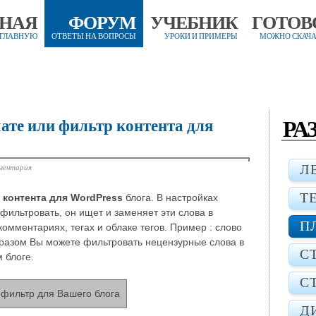
ВНАЯ
ФОРУМ
УЧЕБНИК
ГОТОВ
 ГЛАВНУЮ
ОТВЕТЫ НА ВОПРОСЫ
УРОКИ И ПРИМЕРЫ
МОЖНО СКАЧА
РА
ате или фильтр контента для
ментария
Л
Т
 контента для WordPress
блога. В настройках
фильтровать, он ищет и заменяет эти слова в
П
комментариях, тегах и облаке тегов. Пример : слово
бразом Вы можете фильтровать нецензурные слова в
С
 блоге.
С
Д