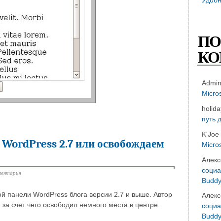
ПО
КО
Admi
Micro
holid
путь 
K'Joe
WordPress 2.7 или освобождаем
Micro
Алекс
социа
ментария
Buddy
й панели WordPress блога версии 2.7 и выше. Автор
Алекс
за счет чего освободил немного места в центре.
социа
Buddy