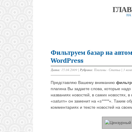
ГЛА
НА
Фильтруем базар на автом
WordPress
Дата:
15.04.2009 |
Рубрика:
Плагины
·
Статьи
|
3 ком
Представляю Вашему вниманию
фильтр
плагина Вы задаете слова, которые надо 
названиях новостей, в самих новостях, в 
«
saturn
» он заменит на «
s*****
«. Таким о
комментариях и тексте новостей на своем