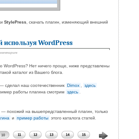
ки
StylePress
, скачать плагин, изменяющий внешний
ей используя WordPress
мментариев
ью WordPress? Нет ничего проще, ниже представлены
такой каталог из Вашего блога.
— сделал наш соотечественник
Dimox
,
здесь
 пример работы плагина смотрим
здесь
.
.
— похожий на вышепредставленный плагин, только
агина
и
пример работы
этого каталога статей.
11
12
13
14
15
16
17
18
10