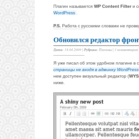
Плагин называется
WP Content Filter
и с
WordPress
.
P.S.
Работа с русскими словами не прове
Обновился редактор фрон
Дата:
14.04.2009 |
Рубрика:
Плагины
|
3 комментария
Я уже писал об этом удобном плагине в с
страницы не входя в админку WordPress
нем доступен визуальный редактор (
WYS
ниже.