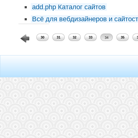
add.php Каталог сайтов
Всё для вебдизайнеров и сайтос
28
29
30
31
32
33
35
34