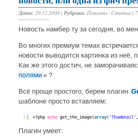
новости, или одна из фич пр
Дата:
29.12.2008 |
Рубрика:
Плагины
·
Статьи
|
7
Новость намбер ту за сегодня, во мен
Во многих премиум темах встречаетс
новости выводится картинка из неё, 
Как же этого достич, не заморачиваяс
полями
» ?
Всё проще простого, берем плагин
Ge
шаблоне просто вставляем:
1
<?php 
echo
get_the_image(
array
(
'Thumbnail'
Плагин умеет: