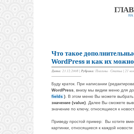
ГЛА
НА
Что такое дополнительные 
WordPress и как их можно
Дата:
23.12.2008 |
Рубрика:
Плагины
·
Статьи
|
21 ко
Буду краток. При написании (редактирова
WordPress
, внизу мы видим меню для д
fields
)
. В этом меню Вы можете выбрат
значение (value)
. Далее Вы сможете выв
значение по ключу, относящиеся к новост
Приведу простой пример: Вы хотите вмес
картинки, относящиеся к каждой новост