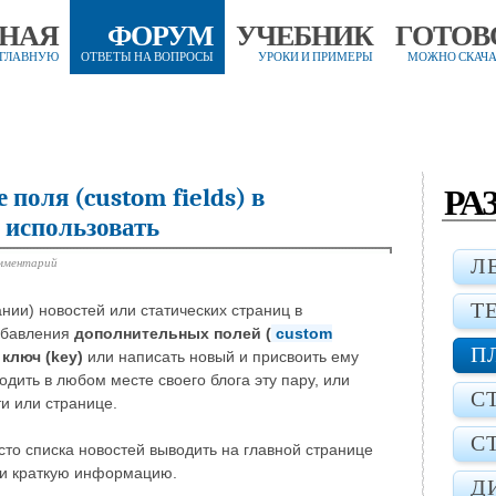
ВНАЯ
ФОРУМ
УЧЕБНИК
ГОТОВ
 ГЛАВНУЮ
ОТВЕТЫ НА ВОПРОСЫ
УРОКИ И ПРИМЕРЫ
МОЖНО СКАЧА
РА
поля (custom fields) в
 использовать
мментарий
Л
Т
нии) новостей или статических страниц в
обавления
дополнительных полей (
custom
П
ь
ключ (key)
или написать новый и присвоить ему
одить в любом месте своего блога эту пару, или
С
и или странице.
С
то списка новостей выводить на главной странице
и и краткую информацию.
Д