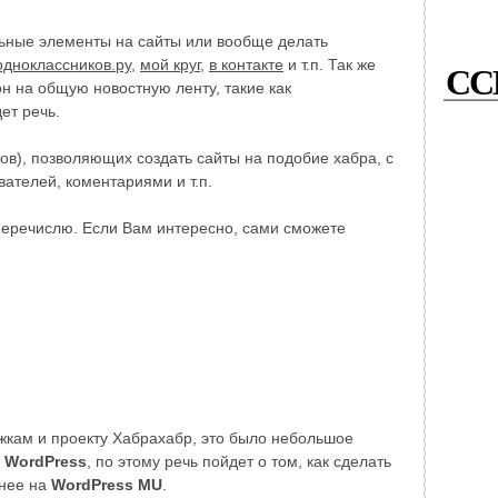
ьные элементы на сайты или вообще делать
одноклассников.ру
,
мой круг
,
в контакте
и т.п. Так же
СС
н на общую новостную ленту, такие как
дет речь.
тов), позволяющих создать сайты на подобие хабра, с
ателей, коментариями и т.п.
 перечислю. Если Вам интересно, сами сможете
жкам и проекту Хабрахабр, это было небольшое
о
WordPress
, по этому речь пойдет о том, как сделать
чнее на
WordPress MU
.