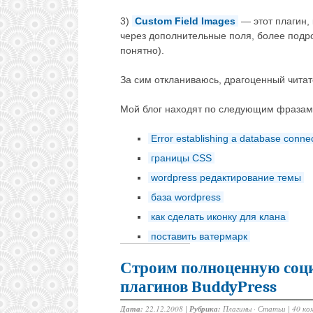
3)
Custom Field Images
— этот плагин, 
через дополнительные поля, более подр
понятно).
За сим откланиваюсь, драгоценный читат
Мой блог находят по следующим фразам
Error establishing a database conne
границы CSS
wordpress редактирование темы
база wordpress
как сделать иконку для клана
поставить ватермарк
Строим полноценную соци
плагинов BuddyPress
Дата:
22.12.2008 |
Рубрика:
Плагины
·
Статьи
|
40 ко