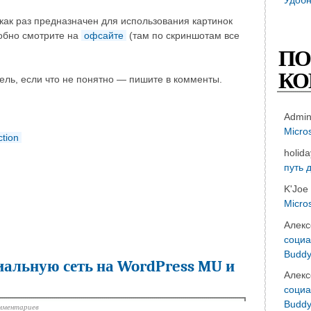
как раз предназначен для использования картинок
обно смотрите на
офсайте
(там по скриншотам все
ПО
КО
ель, если что не понятно — пишите в комменты.
Admi
Micro
ction
holid
путь 
K'Joe
Micro
Алекс
социа
Buddy
альную сеть на WordPress MU и
Алекс
социа
Buddy
мментариев