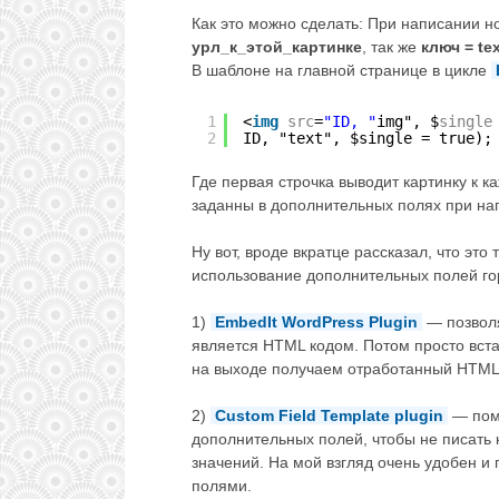
Как это можно сделать: При написании н
урл_к_этой_картинке
, так же
ключ = tex
В шаблоне на главной странице в цикле
1
<
img
src
=
"ID, "
img", $
single
2
ID, "text", $single = true);
Где первая строчка выводит картинку к к
заданны в дополнительных полях при на
Ну вот, вроде вкратце рассказал, что это
использование дополнительных полей го
1)
EmbedIt WordPress Plugin
— позволя
является HTML кодом. Потом просто вст
на выходе получаем отработанный HTML 
2)
Custom Field Template plugin
— помо
дополнительных полей, чтобы не писать 
значений. На мой взгляд очень удобен и
полями.