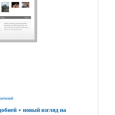
роителей
добней + новый взгляд на