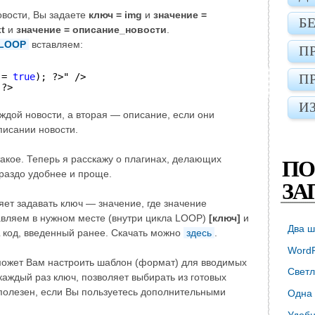
овости, Вы задаете
ключ = img
и
значение =
Б
t
и
значение = описание_новости
.
LOOP
вставляем:
П
= 
true
); ?>" />
П
 ?>
И
аждой новости, а вторая — описание, если они
писании новости.
 такое. Теперь я расскажу о плагинах, делающих
ПО
раздо удобнее и проще.
ЗА
ет задавать ключ — значение, где значение
авляем в нужном месте (внутри цикла LOOP)
[ключ]
и
Два ш
код, введенный ранее. Скачать можно
здесь
.
WordP
жет Вам настроить шаблон (формат) для вводимых
Светл
каждый раз ключ, позволяет выбирать из готовых
 полезен, если Вы пользуетесь дополнительными
Одна 
Удобн