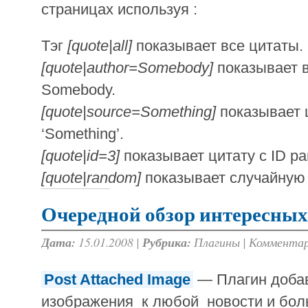
страницах используя :
Тэг
[quote|all]
показывает все цитаты.
[quote|author=Somebody]
показывает в
Somebody.
[quote|source=Something]
показывает 
‘Something’.
[quote|id=3]
показывает цитату с ID р
[quote|random]
показывает случайную и
Очередной обзор интересных
Дата:
15.01.2008 |
Рубрика:
Плагины
|
Комментар
Post Attached Image
— Плагин добав
изображения к любой новости и бо