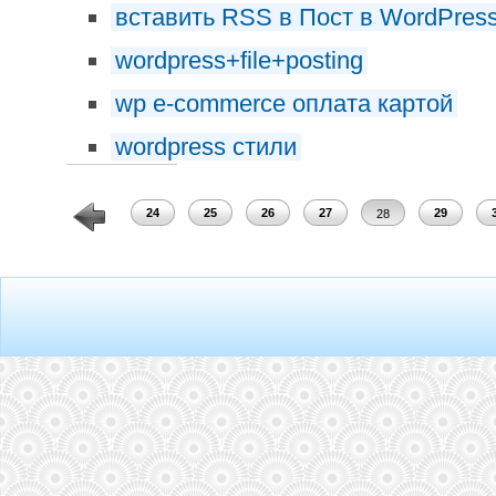
вставить RSS в Пост в WordPres
wordpress+file+posting
wp e-commerce оплата картой
wordpress стили
22
23
24
25
26
27
29
28