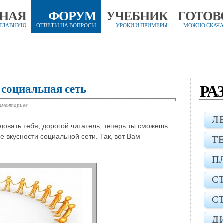
ВНАЯ
ФОРУМ
УЧЕБНИК
ГОТОВ
 ГЛАВНУЮ
ОТВЕТЫ НА ВОПРОСЫ
УРОКИ И ПРИМЕРЫ
МОЖНО СКАЧА
РА
 социальная сеть
мментариев
Л
довать тебя, дорогой читатель, теперь ты сможешь
е вкусности социальной сети. Так, вот Вам
Т
П
С
С
Д