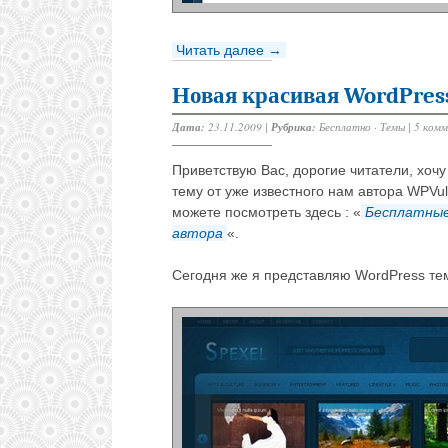
Читать далее →
Новая красивая WordPres
Дата:
23.11.2009 |
Рубрика:
Бесплатно
·
Темы
|
5 ком
Приветствую Вас, дорогие читатели, хоч
тему от уже известного нам автора WPVu
можете посмотреть здесь : «
Бесплатные
автора
«.
Сегодня же я представляю WordPress т