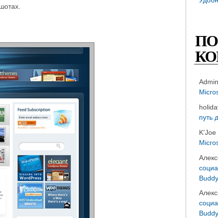
шотах.
ПО
КО
Admi
Micro
holid
путь 
K'Joe
Micro
Алекс
социа
Buddy
Алекс
социа
Buddy