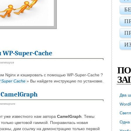
Б
П
П
И
и WP-Super-Cache
мментария
ПО
ром Nginx и кэшировать с помощью WP-Super-Cache ?
ЗА
 Super Cache
» Вы найдете инструкцию по установке.
 CamelGraph
Два ш
мментариев
WordP
Светл
от уже известного нам автора
CamelGraph
. Темы
Одна 
я только цветовой гаммой. Понравилась новая
бразны, дам ссылку на демонстрацию только первой
Удобн