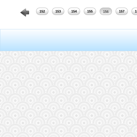
150
151
152
153
154
155
157
1
156