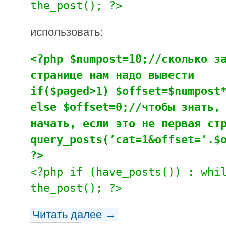
the_post(); ?>
использовать:
<?php $numpost=10;//сколько з
странице нам надо вывести
if($paged>1) $offset=$numpost
else $offset=0;//чтобы знать,
начать, если это не первая ст
query_posts(’cat=1&offset=’.$
?>
<?php if (have_posts()) : whi
the_post(); ?>
Читать далее →