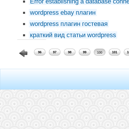
Error establishing a database conn
wordpress ebay плагин
wordpress плагин гостевая
краткий вид статьи wordpress
94
95
96
97
98
99
101
1
100