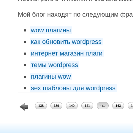
Мой блог находят по следующим фр
wow плагины
как обновить wordpress
интернет магазин плаги
темы wordpress
плагины wow
sex шаблоны для wordpress
136
137
138
139
140
141
143
1
142