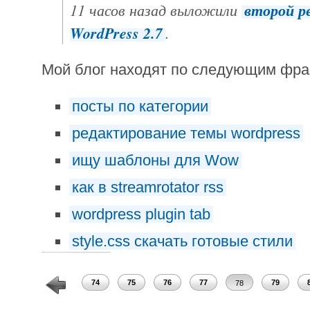
11 часов назад выложили
второй р
WordPress 2.7
.
Мой блог находят по следующим фр
посты по категории
редактирование темы wordpress
ищу шаблоны для Wow
как в streamrotator rss
wordpress plugin tab
style.css скачать готовые стили
72
73
74
75
76
77
79
78