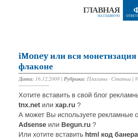
ГЛАВНАЯ
НА ГЛАВНУЮ
ОТВЕТ
iMoney или вся монетизация 
флаконе
Дата:
16.12.2008 |
Рубрика:
Плагины
·
Статьи
|
8
Хотите вставить в свой блог реклам
tnx.net
или
xap.ru
?
А может Вы используете рекламные 
Adsense
или
Begun.ru
?
Или хотите вставить
html код банера