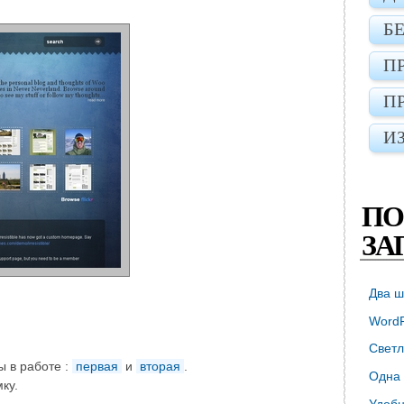
Б
П
П
И
ПО
ЗА
Два ш
WordP
Светл
ы в работе :
первая
и
вторая
.
Одна 
ку.
Удобн