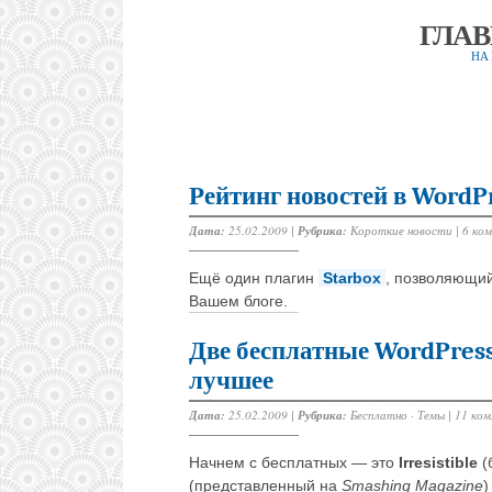
ГЛА
НА
Рейтинг новостей в WordP
Дата:
25.02.2009 |
Рубрика:
Короткие новости
|
6 ко
Ещё один плагин
Starbox
, позволяющий
Вашем блоге.
Две бесплатные WordPress
лучшее
Дата:
25.02.2009 |
Рубрика:
Бесплатно
·
Темы
|
11 ко
Начнем с бесплатных — это
Irresistible
(
(представленный на
Smashing Magazine
)