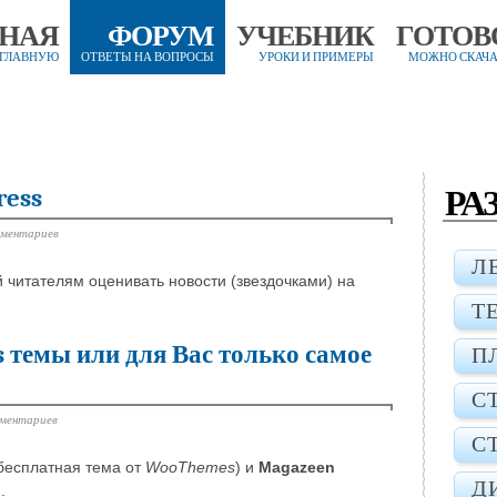
ВНАЯ
ФОРУМ
УЧЕБНИК
ГОТОВ
 ГЛАВНУЮ
ОТВЕТЫ НА ВОПРОСЫ
УРОКИ И ПРИМЕРЫ
МОЖНО СКАЧА
РА
ress
мментариев
Л
 читателям оценивать новости (звездочками) на
Т
 темы или для Вас только самое
П
С
мментариев
С
бесплатная тема от
WooThemes
) и
Magazeen
Д
 .