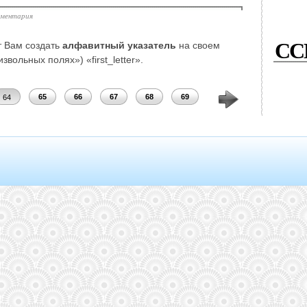
мментария
СС
т Вам создать
алфавитный указатель
на своем
звольных полях») «first_letter».
65
66
67
68
69
70
71
72
64