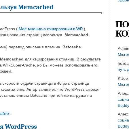
ользуя Memcached
ПО
rdPress (
Моё мнение о кэшировании в WP
),
КО
 кэширования страниц используя
Memcached
.
орме) перевод описания плагина
Batcache
.
Admi
Micro
Memcached
для кэширования страниц. В результате
holid
на WP-Super-Cache, но Вы можете использовать его,
путь 
кэшем.
K'Joe
 скорости отдачи страницы в 40 раз: страница
Micro
кэша за 5ms. Автор заявляет, что WordPress сможет
Алекс
 установленным Batcache при той же нагрузке на
социа
Buddy
айте
.
Алекс
социа
я WordPress
Buddy