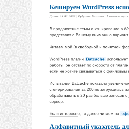
Кешируем WordPress исп
Дата:
24.02.2009 |
Рубрика:
Плагины
|
3 комментария
В продолжение темы о кэширование в Wo
представляю Вашему вниманию вариант
Читаем мой (в свободной и понятной ф
WordPress плагин
Batcache
использует
работы, он отстает по скорости от плаги
если не хотите связываться с файловым 
Испытания Batcache показали увеличение
сгенерированая за 200ms загружалась из 
обрабатывать в 20 раз больше запосов с
сервер.
Если интересно, то далее читаем на
офс
Алфавитный указатель дл