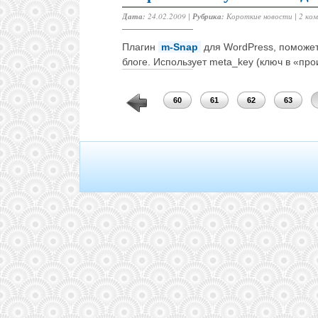
Дата:
24.02.2009 |
Рубрика:
Короткие новости
|
2 ко
Плагин
m-Snap
для WordPress, поможе
блоге. Использует meta_key (ключ в «прои
56
57
58
59
60
61
62
63