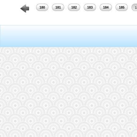
178
179
180
181
182
183
184
185
1