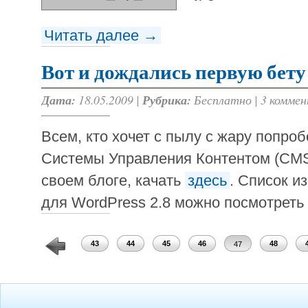
Читать далее →
Вот и дождались первую бету
Дата:
18.05.2009 |
Рубрика:
Бесплатно
|
3 комме
Всем, кто хочет с пылу с жару попро
Системы Управления Контентом (CM
своем блоге, качать
здесь
. Список и
для WordPress 2.8 можно посмотреть
41
42
43
44
45
46
48
47