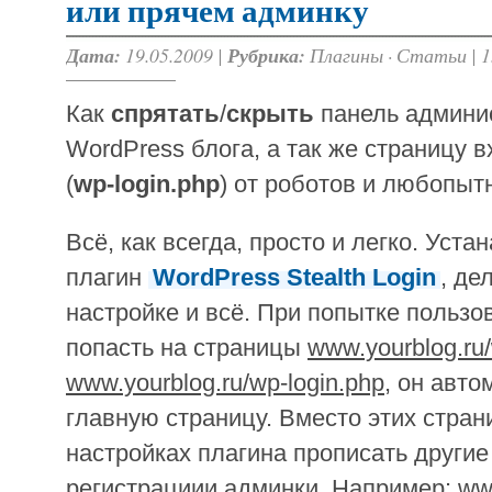
или прячем админку
Дата:
19.05.2009 |
Рубрика:
Плагины
·
Статьи
|
1
Как
спрятать
/
скрыть
панель админис
WordPress блога, а так же страницу в
(
wp-login.php
) от роботов и любопыт
Всё, как всегда, просто и легко. Уста
плагин
WordPress Stealth Login
, де
настройке и всё. При попытке пользо
попасть на страницы
www.yourblog.ru
www.yourblog.ru/wp-login.php
, он авто
главную страницу. Вместо этих стран
настройках плагина прописать другие
регистрациии админки. Например:
www