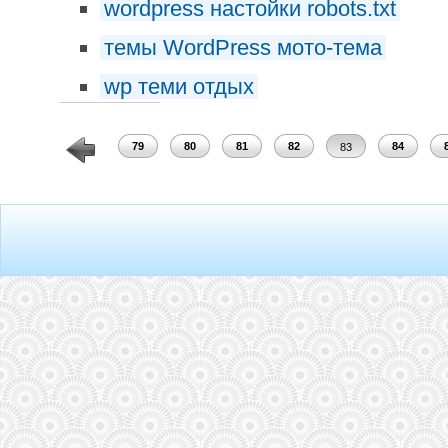
wordpress настойки robots.txt
темы WordPress мото-тема
wp теми отдых
77
78
79
80
81
82
84
83