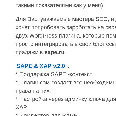
такими показателями как у меня).
Для Вас, уважаемые мастера SEO, и д
хочет попробовать зароботать на свое
двух WordPress плагина, которые пом
просто интегрировать в свой блог сс
прадажи в
sape.ru
.
SAPE & XAP v.2.0
:
* Поддержка SAPE -контекст.
* Плагин сам создаст все необходимы
права на них.
* Настройка через админку ключа дл
XAP
* 5 виджетов для SAPE