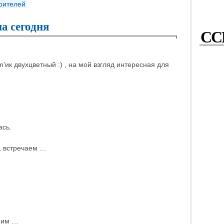
роителей
а сегодня
СС
ик двухцветный :) , на мой взгляд интересная для
ась.
, встречаем …
рим …