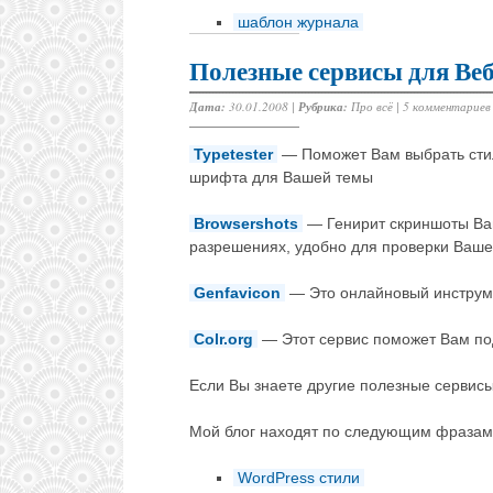
шаблон журнала
Полезные сервисы для Ве
Дата:
30.01.2008 |
Рубрика:
Про всё
|
5 комментариев
Typetester
— Поможет Вам выбрать стил
шрифта для Вашей темы
Browsershots
— Генирит скриншоты Ваш
разрешениях, удобно для проверки Ваше
Genfavicon
— Это онлайновый инструмен
Colr.org
— Этот сервис поможет Вам под
Если Вы знаете другие полезные сервисы
Мой блог находят по следующим фразам
WordPress стили