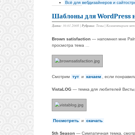
Всё для вебдизайнеров и сайтост
Шаблоны для WordPress н
Дата:
30.01.2008 |
Рубрика:
Темы
|
Комментариев нет
Brown satisfaction
— напомнил мне Palm’
просмотра тема …
Смотрим
тут
и
качаем
, если понравил
VistaLOG
— темка для любителей Висты
Посмотреть
и
скачать
5th Season
— Симпатичная темка, смот