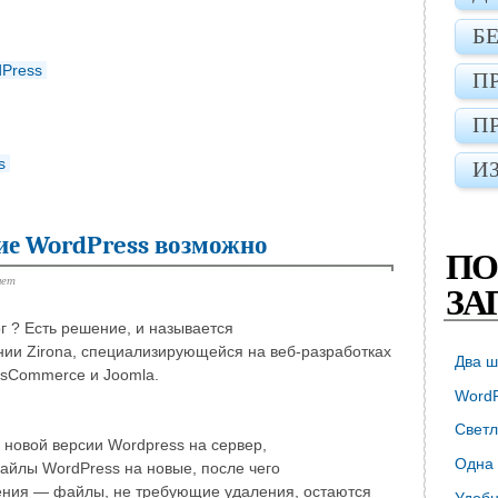
Б
dPress
П
П
s
И
ие WordPress возможно
ПО
нет
ЗА
 ? Есть решение, и называется
ии Zirona, специализирующейся на веб-разработках
Два ш
 osCommerce и Joomla.
WordP
Светл
 новой версии Wordpress на сервер,
Одна 
айлы WordPress на новые, после чего
ления — файлы, не требующие удаления, остаются
Удобн