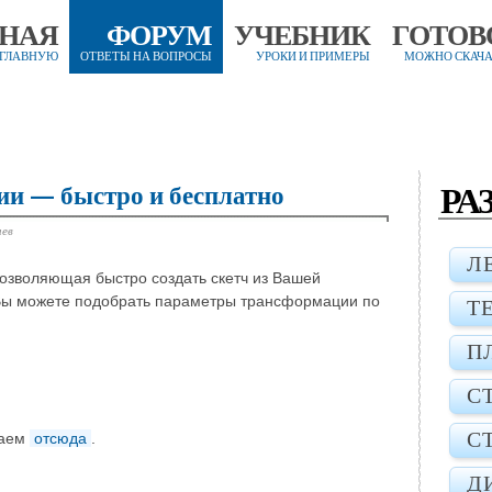
ВНАЯ
ФОРУМ
УЧЕБНИК
ГОТОВ
 ГЛАВНУЮ
ОТВЕТЫ НА ВОПРОСЫ
УРОКИ И ПРИМЕРЫ
МОЖНО СКАЧА
РА
ии — быстро и бесплатно
иев
Л
озволяющая быстро создать скетч из Вашей
 Вы можете подобрать параметры трансформации по
Т
П
С
С
чаем
отсюда
.
Д