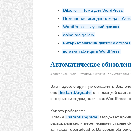
Dilectio — Тема для WordPress
Помещение исходного кода в Wor
WordPress — лучший движок
going pro gallery
интернет магазин движок wordpres
вставка таблицы в WordPress
Автоматическое обновлен
Дата:
30.01.2008 |
Рубрика:
Статьи
|
Комментариев 
Вам надоело вручную обнавлять Ваш блог
оно
InstantUpgrade
от немецкой компан
с открытым кодом, таких как WordPress,
Как это работает :
Плагин
InstantUpgrade
загружает архив
разворачивает, и переписывает старые ф
запускает upgrade.php. Во время обнов