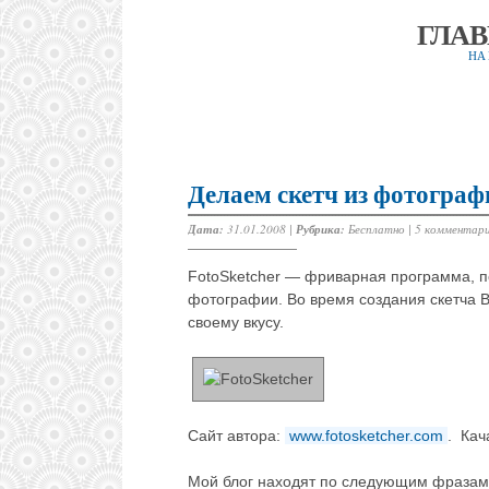
ГЛА
НА
Делаем скетч из фотограф
Дата:
31.01.2008 |
Рубрика:
Бесплатно
|
5 комментар
FotoSketcher — фриварная программа, п
фотографии. Во время создания скетча
своему вкусу.
Сайт автора:
www.fotosketcher.com
. Ка
Мой блог находят по следующим фразам