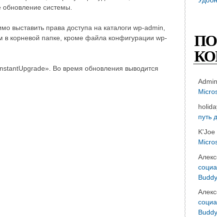
е обновление системы.
мо выставить права доступа на каталоги wp-admin,
ПО
ам в корневой папке, кроме файла конфигурации wp-
КО
InstantUpgrade». Во время обновления выводится
Admi
Micro
holid
путь 
K'Joe
Micro
Алекс
социа
Buddy
Алекс
социа
Buddy