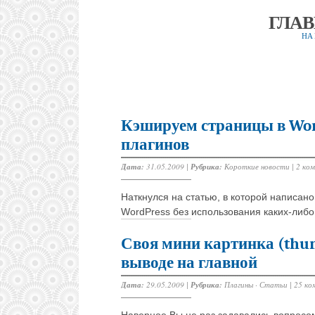
ГЛА
НА
Кэшируем страницы в Wor
плагинов
Дата:
31.05.2009 |
Рубрика:
Короткие новости
|
2 ко
Наткнулся на статью, в которой написан
WordPress без использования каких-либо
Своя мини картинка (thum
выводе на главной
Дата:
29.05.2009 |
Рубрика:
Плагины
·
Статьи
|
25 ко