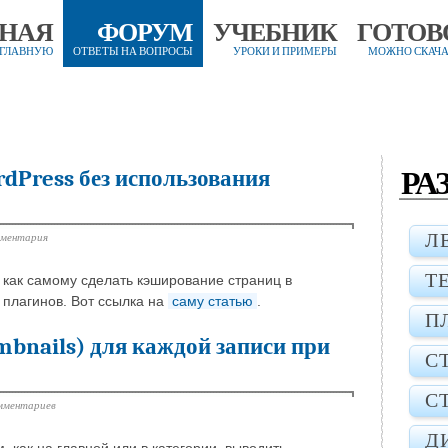
ВНАЯ
ФОРУМ
УЧЕБНИК
ГОТОВ
 ГЛАВНУЮ
ОТВЕТЫ НА ВОПРОСЫ
УРОКИ И ПРИМЕРЫ
МОЖНО СКАЧА
РА
dPress без использования
мментария
Л
Т
о как самому сделать кэширование страниц в
 плагинов. Вот ссылка на
саму статью
.
П
bnails) для каждой записи при
С
С
мментариев
Д