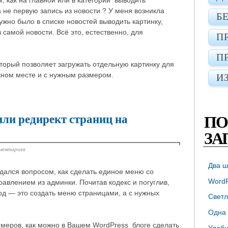
, как на главной или в категории выводить
 не первую запись из новости ? У меня возникла
Б
ужно было в списке новостей выводить картинку,
 самой новости. Всё это, естественно, для
П
П
оторый позволяет загружать отдельную картинку для
ужном месте и с нужным размером.
И
или редирект страниц на
ПО
ЗА
ментариев
Два ш
адался вопросом, как сделать единое меню со
WordP
равлением из админки. Почитав кодекс и погуглив,
од — это создать меню страницами, а с нужных
Светл
Одна 
имеров, как можно в Вашем WordPress блоге сделать
Удобн