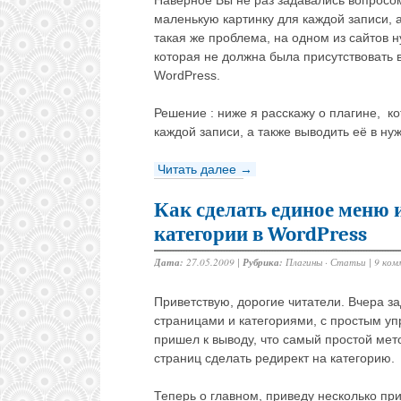
Наверное Вы не раз задавались вопросом
маленькую картинку для каждой записи, а
такая же проблема, на одном из сайтов н
которая не должна была присутствовать в
WordPress.
Решение : ниже я расскажу о плагине, к
каждой записи, а также выводить её в н
Читать далее →
Как сделать единое меню 
категории в WordPress
Дата:
27.05.2009 |
Рубрика:
Плагины
·
Статьи
|
9 ком
Приветствую, дорогие читатели. Вчера з
страницами и категориями, с простым уп
пришел к выводу, что самый простой мет
страниц сделать редирект на категорию.
Теперь о главном, приведу несколько пр