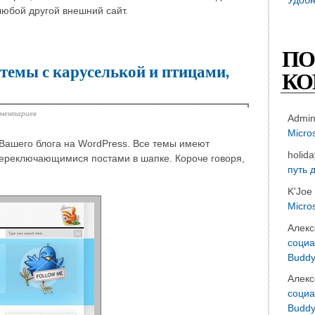
любой другой внешний сайт.
ПО
темы с каруселькой и птицами,
КО
мментариев
Admi
Micro
Вашего блога на WordPress. Все темы имеют
holid
 переключающимися постами в шапке. Короче говоря,
путь 
K'Joe
Micro
Алекс
социа
Buddy
Алекс
социа
Buddy