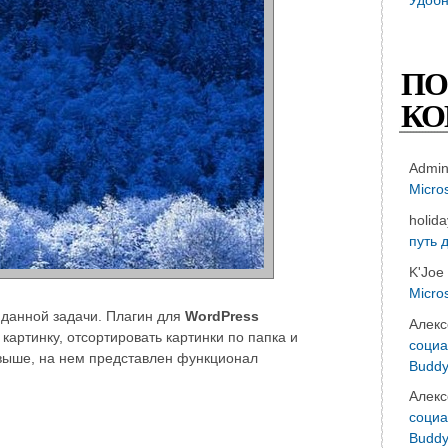
ПО
КО
Admi
Micro
holid
путь 
K'Joe
Micro
 данной задачи. Плагин для
WordPress
Алекс
картинку, отсортировать картинки по папка и
социа
 выше, на нем представлен функционал
Buddy
Алекс
социа
Buddy