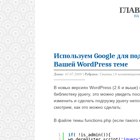
ГЛА
НА
Используем Google для под
Вашей WordPress теме
Дата:
01.07.2009 |
Рубрика:
Статьи
|
6 комментариев
В новых версиях WordPress (2.6 и выше)
библиотеку jquery, это можно увидеть п
изменить и сделать подгрузку jquery неп
смотрим, как это можно сделать:
В файле темы functions.php (если такого
1
if
( !is_admin()){
2
wp_deregister_script(
'jquery