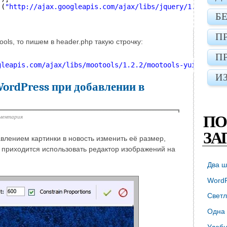
 (
"
http://ajax.googleapis.com/ajax/libs/jquery/1.3.2/jqu
Б
П
ols, то пишем в header.php такую строчку:
П
gleapis.com/ajax/libs/mootools/1.2.2/mootools-yui-compre
И
ordPress при добавлении в
ментария
ПО
ЗА
авлением картинки в новость изменить её размер,
го приходится использовать редактор изображений на
Два ш
WordP
Светл
Одна 
Удобн