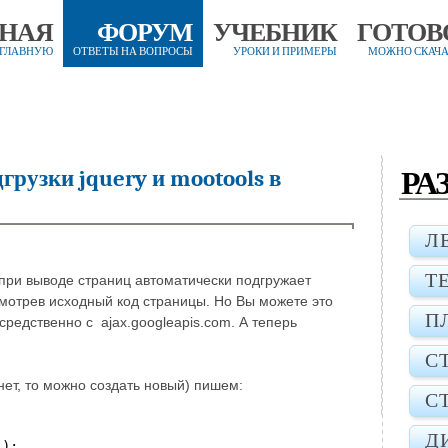
ВНАЯ
ФОРУМ
УЧЕБНИК
ГОТОВ
 ГЛАВНУЮ
ОТВЕТЫ НА ВОПРОСЫ
УРОКИ И ПРИМЕРЫ
МОЖНО СКАЧА
РА
грузки jquery и mootools в
Л
Т
 при выводе страниц автоматически подгружает
осмотрев исходный код страницы. Но Вы можете это
П
осредственно с ajax.googleapis.com. А теперь
С
 нет, то можно создать новый) пишем:
С
Д
'
);