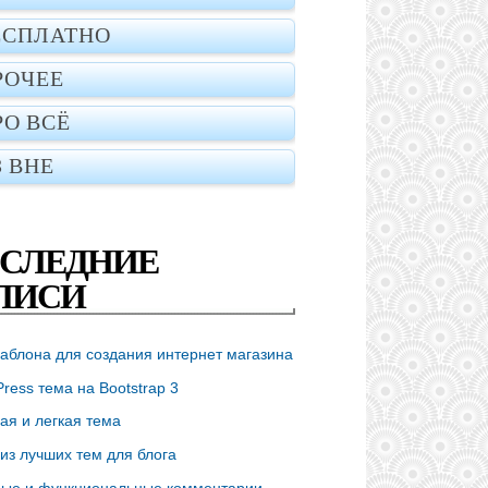
ery.min.js
"
), false, 
'1.3.2'
);
ЕСПЛАТНО
РОЧЕЕ
РО ВСЁ
ssed.js
"
type
=
"text/javascript"
></
script
>
З ВНЕ
СЛЕДНИЕ
ПИСИ
аблона для создания интернет магазина
ress тема на Bootstrap 3
ая и легкая тема
из лучших тем для блога
ые и функциональные комментарии