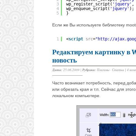
3
wp_register_script(
'jquery'
,
4
wp_enqueue_script(
'jquery'
);
5
}
Если же Вы используете библиотеку mooto
1
<
script
src
=
"
http://ajax.goo
Редактируем картинку в W
новость
Дата:
25.06.2009 |
Рубрика:
Плагины
·
Статьи
|
4 ком
Часто возникает потребность, перед доб
или обрезать края и т.п. Сейчас для это
локальном компьютере.