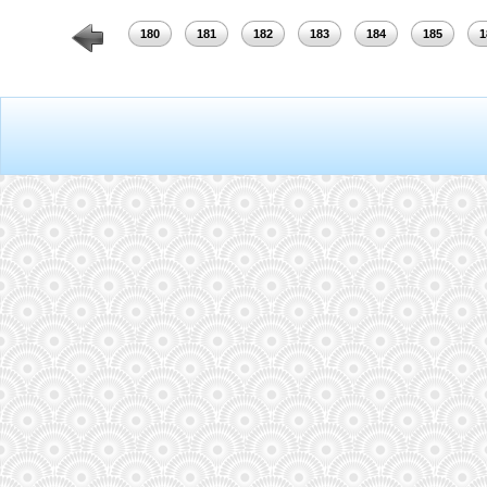
178
179
180
181
182
183
184
185
1