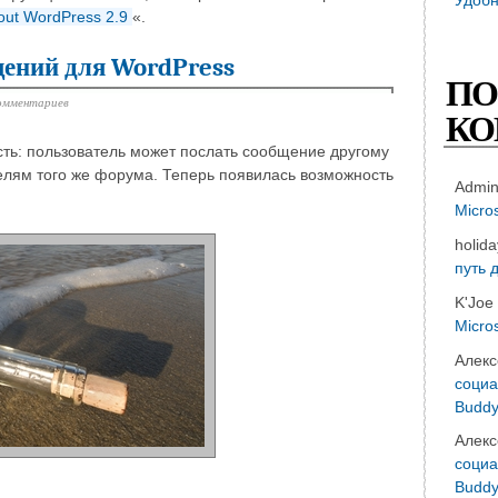
out WordPress 2.9
«.
ений для WordPress
ПО
омментариев
КО
сть: пользователь может послать сообщение другому
елям того же форума. Теперь появилась возможность
Admi
Micro
holid
путь 
K'Joe
Micro
Алекс
социа
Buddy
Алекс
социа
Buddy