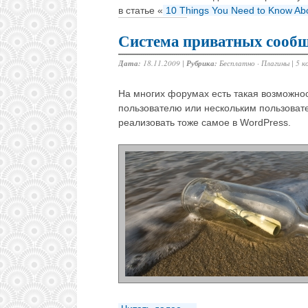
в статье «
10 Things You Need to Know Ab
Система приватных сообщ
Дата:
18.11.2009 |
Рубрика:
Бесплатно
·
Плагины
|
5 к
На многих форумах есть такая возможно
пользователю или нескольким пользоват
реализовать тоже самое в WordPress.