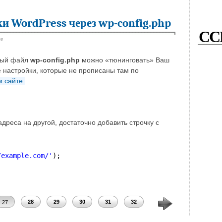
 WordPress через wp-config.php
СС
ев
нный файл
wp-config.php
можно «тюнинговать» Ваш
е настройки, которые не прописаны там по
 сайте
.
дреса на другой, достаточно добавить строчку с
/example.com/
'
);
28
29
30
31
32
33
34
35
27