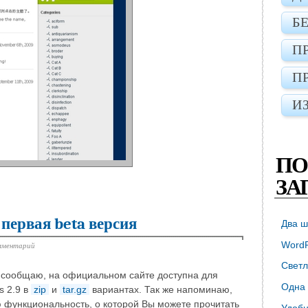
Б
П
П
И
ПО
ЗА
 первая beta версия
Два ш
WordP
мментарий
Светл
, сообщаю, на официальном сайте доступна для
Одна 
s 2.9 в
zip
и
tar.gz
вариантах. Так же напоминаю,
ю функциональность, о которой Вы можете прочитать
Удобн