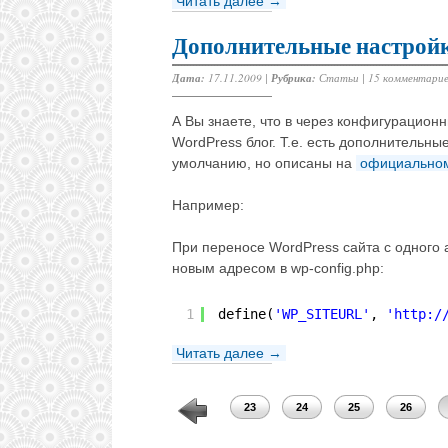
Читать далее →
Дополнительные настройки
Дата:
17.11.2009 |
Рубрика:
Статьи
|
15 комментари
А Вы знаете, что в через конфигурацио
WordPress блог. Т.е. есть дополнительны
умолчанию, но описаны на
официальном
Например:
При переносе WordPress сайта с одного а
новым адресом в wp-config.php:
1
define(
'WP_SITEURL'
, 
'
http:/
Читать далее →
19
20
21
22
23
24
25
26