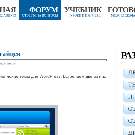
ВНАЯ
ФОРУМ
УЧЕБНИК
ГОТОВ
 ГЛАВНУЮ
ОТВЕТЫ НА ВОПРОСЫ
УРОКИ И ПРИМЕРЫ
МОЖНО СКАЧА
РА
тайцев
мментариев
Л
 неплохие темы для WordPress. Встречаем две из них
Т
П
С
С
Д