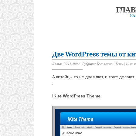
ГЛА
НА
Две WordPress темы от ки
Дата:
18.11.2009 |
Рубрика:
Бесплатно
·
Темы
|
10 ко
А китайцы то не дремлют, и тоже делают
:
iKite WordPress Theme