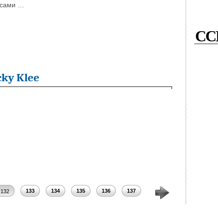
 сами …
СС
cky Klee
133
134
135
136
137
138
139
140
132