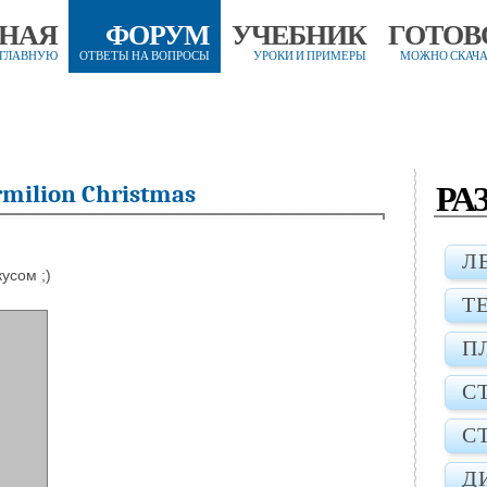
ВНАЯ
ФОРУМ
УЧЕБНИК
ГОТОВ
 ГЛАВНУЮ
ОТВЕТЫ НА ВОПРОСЫ
УРОКИ И ПРИМЕРЫ
МОЖНО СКАЧА
РА
milion Christmas
Л
усом ;)
Т
П
С
С
Д