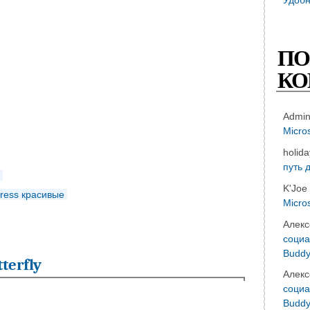
ПО
КО
Admi
Micro
holid
путь 
K'Joe
press красивые
Micro
Алекс
социа
Buddy
terfly
Алекс
социа
Buddy