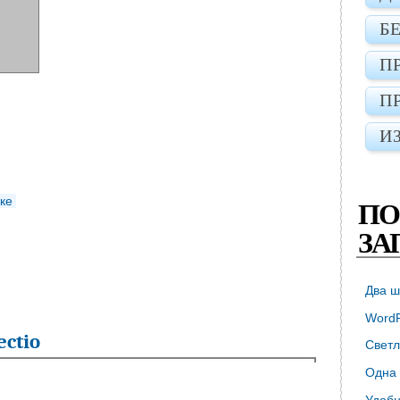
Б
П
П
И
ке
ПО
ЗА
Два ш
WordP
ectio
Светл
Одна 
Удобн