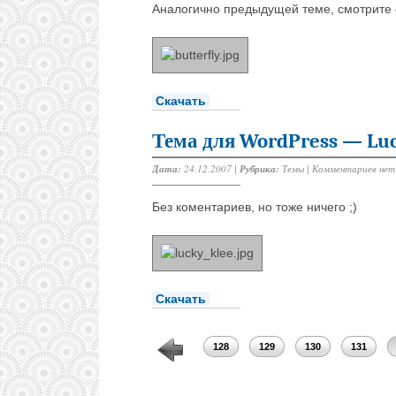
Аналогично предыдущей теме, смотрите
Скачать
Тема для WordPress — Lu
Дата:
24.12.2007 |
Рубрика:
Темы
|
Комментариев нет
Без коментариев, но тоже ничего ;)
Скачать
124
125
126
127
128
129
130
131