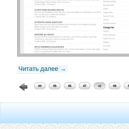
Читать далее →
42
43
44
45
46
47
49
48