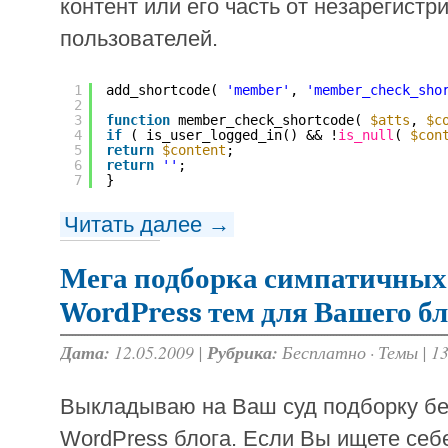
контент или его часть от незарегист
пользователей.
1
add_shortcode( 
'member'
, 
'member_check_sho
2
3
function
member_check_shortcode( 
$atts
, 
$c
4
if
( is_user_logged_in() && !
is_null
( 
$con
5
return
$content
;
6
return
''
;
7
}
Читать далее →
Мега подборка симпатичных
WordPress тем для Вашего бл
Дата:
12.05.2009 |
Рубрика:
Бесплатно
·
Темы
|
1
Выкладываю на Ваш суд подборку бе
WordPress блога. Если Вы ищете себе