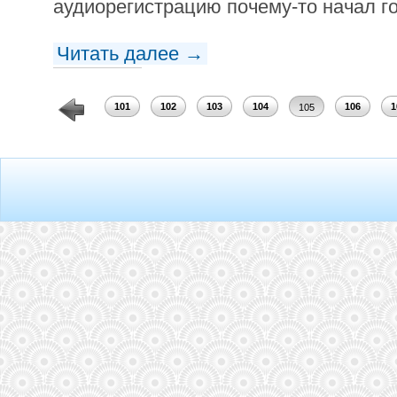
аудиорегистрацию почему-то начал го
Читать далее →
99
100
101
102
103
104
106
1
105