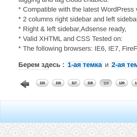
* Compatible with the latest WordPress v
* 2 columns right sidebar and left sideba
* Right & left sidebar,Adsense ready,
* Valid XHTML and CSS Tested on:
* The following browsers: IE6, IE7, Fire
Берем здесь :
1-ая темка
и
2-ая те
113
114
115
116
117
118
120
1
119