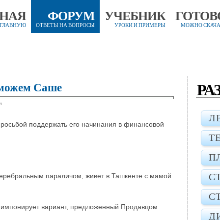
ВНАЯ
ФОРУМ
УЧЕБНИК
ГОТОВ
 ГЛАВНУЮ
ОТВЕТЫ НА ВОПРОСЫ
УРОКИ И ПРИМЕРЫ
МОЖНО СКАЧА
РА
оможем Саше
т
Л
просьбой поддержать его начинания в финансовой
Т
П
С
еребральным параличом, живет в Ташкенте с мамой
С
е импонирует вариант, предложенный Продавцом
Д