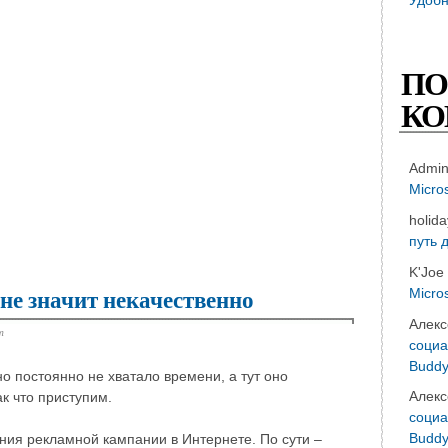
ПО
КО
Admi
Micro
holid
путь 
K'Joe
Micro
 не значит некачественно
Алекс
т
социа
Buddy
 но постоянно не хватало времени, а тут оно
Алекс
к что приступим.
социа
Buddy
ения рекламной кампании в Интернете. По сути –