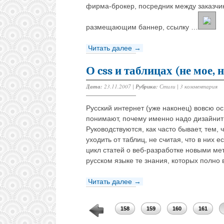
фирма-брокер, посредник между заказчик
размещающим баннер, ссылку …
Читать далее →
О css и таблицах (не мое, 
Дата:
23.11.2007 |
Рубрика:
Стили
|
3 комментария
Русский интернет (уже наконец) вовсю ос
понимают, почему именно надо дизайнить 
Руководствуются, как часто бывает, тем, 
уходить от таблиц, не считая, что в них 
цикл статей о веб-разработке новыми ме
русском языке те знания, которых полно 
Читать далее →
154
155
156
157
158
159
160
161