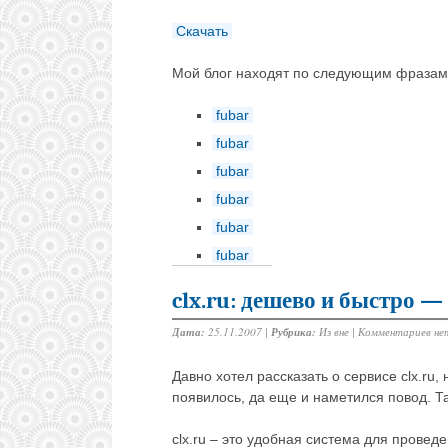
Скачать
Мой блог находят по следующим фразам
fubar
fubar
fubar
fubar
fubar
fubar
clx.ru: дешево и быстро —
Дата:
25.11.2007 |
Рубрика:
Из вне
|
Комментариев не
Давно хотел рассказать о сервисе clx.ru,
появилось, да еще и наметился повод. Та
clx.ru – это удобная система для провед