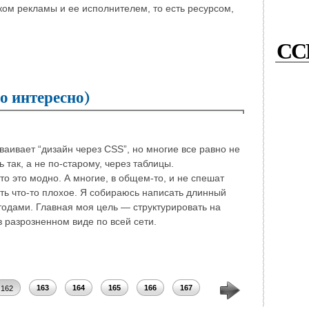
ом рекламы и ее исполнителем, то есть ресурсом,
СС
но интересно)
ваивает “дизайн через CSS”, но многие все равно не
так, а не по-старому, через таблицы.
что это модно. А многие, в общем-то, и не спешат
есть что-то плохое. Я собираюсь написать длинный
тодами. Главная моя цель — структурировать на
в разрозненном виде по всей сети.
163
164
165
166
167
168
169
170
162