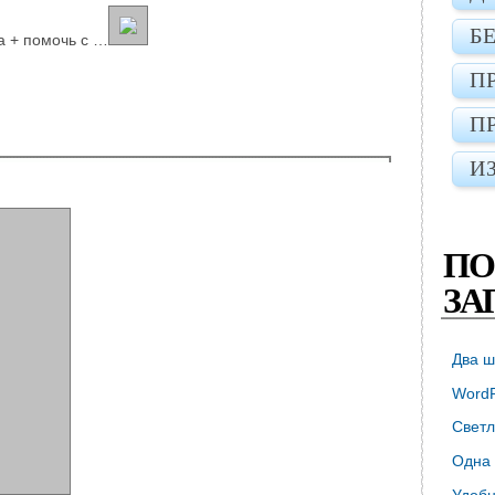
Б
а + помочь с …
П
П
И
ПО
ЗА
Два ш
WordP
Светл
Одна 
Удобн