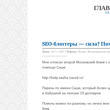
ГЛА
НА
SEO-блоггеры — сила? П
Дата:
26.11.2007 |
Рубрика:
Из вне
|
Комментариев не
Мне отписал второй Московский бомж с 
помощи Саше.
http://help-sasha.narod.ru/
Парень по имени Саша, который болен ц
и бабушкой на пенсию 19 долларов.
Помочь можно по-разному, но лично мн
букв.