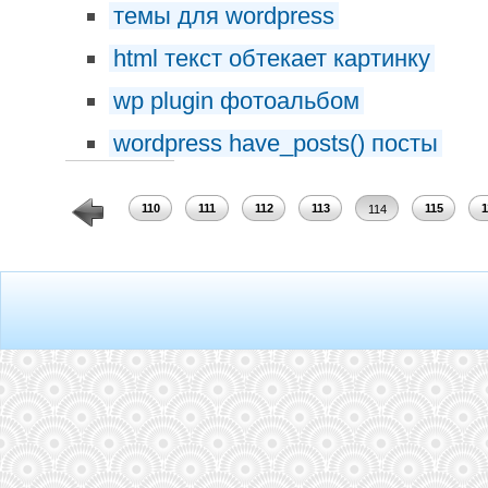
темы для wordpress
html текст обтекает картинку
wp plugin фотоальбом
wordpress have_posts() посты
108
109
110
111
112
113
115
1
114