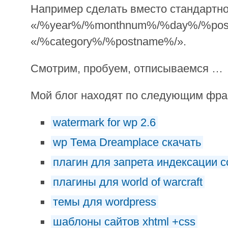
Например сделать вместо стандартно
«/%year%/%monthnum%/%day%/%post
«/%category%/%postname%/».
Смотрим, пробуем, отписываемся …
Мой блог находят по следующим фр
watermark for wp 2.6
wp Тема Dreamplace скачать
плагин для запрета индексации 
плагины для world of warcraft
темы для wordpress
шаблоны сайтов xhtml +css