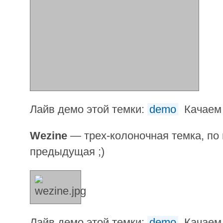
Лайв демо этой темки:
demo
Качаем 
Wezine
— трех-колоночная темка, по
предыдущая ;)
Лайв демо этой темки:
demo
Качаем 