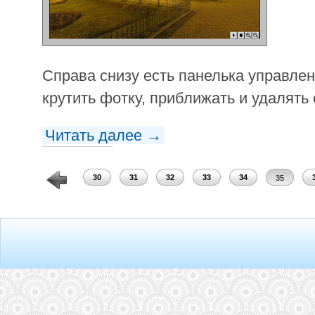
Справа снизу есть панелька управле
крутить фотку, приближать и удалять 
Читать далее →
28
29
30
31
32
33
34
35