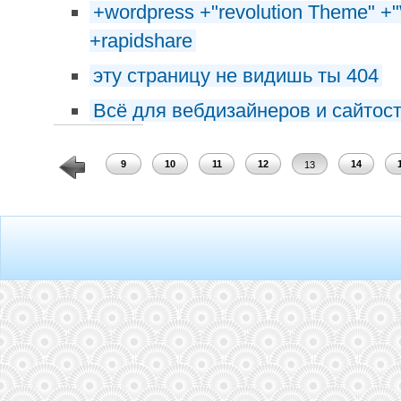
+wordpress +"revolution Theme" +
+rapidshare
эту страницу не видишь ты 404
Всё для вебдизайнеров и сайтос
7
8
9
10
11
12
14
13