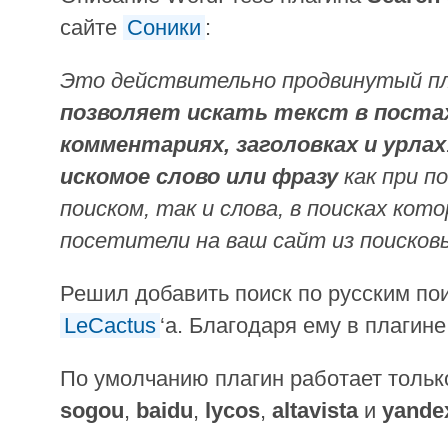
сайте
Соники
:
Это действительно продвинутый пл
позволяет искать текст в постах
комментариях, заголовках и урлах
искомое слово или фразу
как при п
поиском, так и слова, в поисках кот
посетители на ваш сайт из поисков
Решил добавить поиск по русским по
LeCactus
‘a. Благодаря ему в плагине
По умолчанию плагин работает тольк
sogou
,
baidu
,
lycos
,
altavista
и
yande